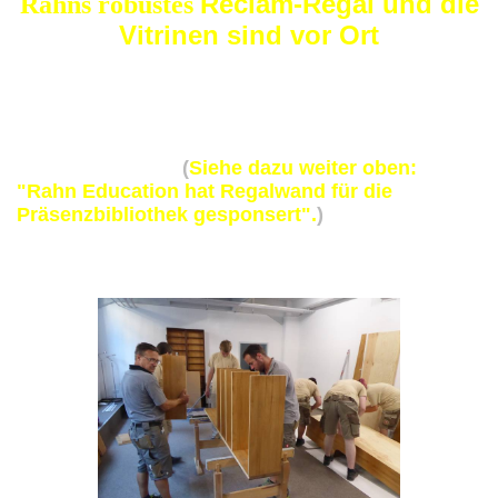
Reclam-Regal
und die
Rahns robustes
Vitrinen sind vor Ort
Sieben Auszubildende haben unter Anleitung ihrer
Ausbilder, der Tischlermeister Marc Lewandowsky
und Lutz Müller, ein sehr schönes, robustes
Reclam-Regal hergestellt und es im Reclam-
Museum montiert.
(
Siehe dazu weiter oben:
"Rahn Education hat Regalwand für die
Präsenzbibliothek gesponsert".
)
Das Regal fügt
sich ganz wunderbar in den Museumsraum ein.