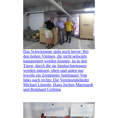
Das Schwierigste steht noch bevor: Bei
den hohen Vitrinen, die nicht seitwärts
transportiert werden können, ist in den
Türen, durch die sie hindurchgetragen
werden müssen, oben und unten nur
jeweils ein Zentimeter Spielraum! Von
links nach rechts: Die Vereinsmitglieder
Michael Lingohr, Hans-Jochen Marquardt
und Reinhard Görbing