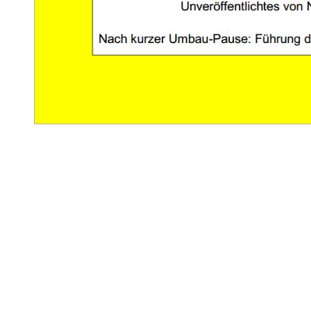
Finissage (mit Kuratorenführung) am Montag, dem 27. August
Ausstellung in der Universitätsbibliothek der Freien Univer
„Reclams Universal-Bibliothek im Wan
Am 10. November 1867 erschien mit Goethes „Faust. Eine Tragö
Reclam jun. Leipzig das erste Heft von „Reclams Universal-Bibl
deutschsprachigen Taschenbuchreihe. Sie wurde im vorigen Jahr
einen kleinen Überblick über die Vorgeschichte und die Gesch
ihren Anfängen bis zur Gegenwart. Sie dokumentiert den Wand