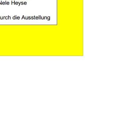
 2018, um 14.00 Uhr
sität Berlin
del der Zeiten“
die. Erster Theil“ im Verlag Philipp
iothek“, der ältesten noch existierenden
 150 Jahre alt. Die Ausstellung gibt
ichte dieser weltberühmten Buchreihe von
el im äußeren Erscheinungsbild der Reihe